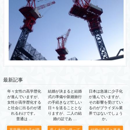
最新記事
年々女性の高学歴化
結婚が決まると結婚
日本は急速に少子化
が進んでいますが、
式の準備や新婚旅行
が進んでいますが、
女性が高学歴化する
の手続きなど忙しい
その影響を受けてい
と社会に出るのが遅
日々を送ることとな
るのがブライダル業
れるわけです。
りますが、二人の結
界ではないでしょう
普通は …
婚の証であ …
か。
高学歴の女子が増
長く大切に使って
結婚の市場と将来