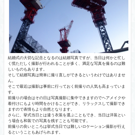
結婚式の大切な記念となるのは結婚写真ですが、当日は何かと忙し
く慌ただしく撮影が行われることが多く、満足な写真を撮るのは難
しいものもあります。
そして結婚写真は簡単に撮り直しができるというわけではありませ
ん。
そこで最近は撮影は事前に行っておく前撮りの人気も高まっていま
す。
前撮りの場合はその日は写真撮影に集中できますのでヘアメイクや
着付けにもより時間をかけることができ、リラックスして撮影でき
ますので表情もより自然となります。
さらに、挙式当日とは違う衣装を選ぶこともでき、当日は洋装とい
う場合も和装での写真を残すことも可能です。
前撮りの良いところは挙式当日では難しいロケーション撮影が行え
るということもあげられます。